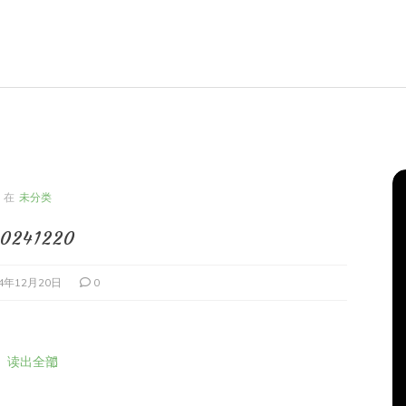
在
未分类
20241220
24年12月20日
0
读出全部