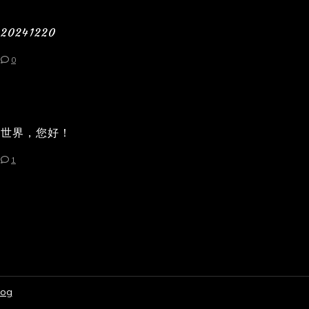
20241220
0
世界，您好！
1
log