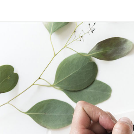
跳
至
内
容